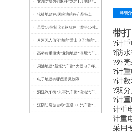
龙湖防腐蚀钢瓶秤*龙岗15T地磅*从化轨道称*呼中隔爆地磅
详细介
轮椅地磅秤/医院地磅秤产品特点
呈贡C8控制仪表钢瓶秤（黎平15吨吊秤）安顺隔爆台称
带打
月河无人值守地磅*爱山电子地磅*东林便携式汽车衡*天荒坪电子地磅
?计
?防
高桥称重模块*龙翔地磅*湖州汽车衡*凤鸣汽车衡*乌镇电子秤
?外
周浦地磅*新场汽车衡*大团电子秤*康桥防爆秤
?计
电子地磅有哪些常见故障
?计
?双
洞泾汽车衡*九亭汽车衡*泖港汽车衡*石湖荡汽车衡*姑苏汽车衡
?计
江阴防腐蚀台称*宣桥80T汽车衡*泗泾油桶车秤*杨行称重模块
计重
计重
采用