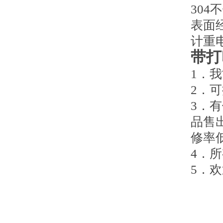
30
表面
计重
带打
1．
2．可
3．
品售
修率
4．
5．