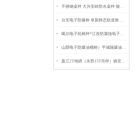
不锈钢桌秤 大兴安岭防水桌秤 饶河带打印桌秤 用途
台安电子防爆称 阜新静态轨道衡 西市轨道衡器
噶尔电子轮椅秤*江孜防腐蚀电子秤*札达电子轮椅称*丁青不锈钢地磅
山阴电子防爆油桶称）平城隔爆油桶称）河曲电子隔爆油桶秤
盈江2T地磅（永胜15T吊秤）姚安电子防爆桌秤）永仁电子防爆吊称