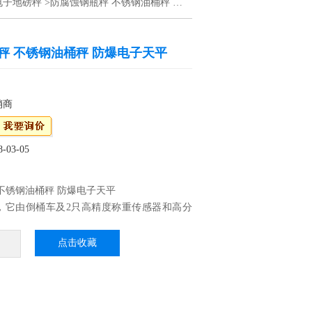
电子地磅秤
>防腐蚀钢瓶秤 不锈钢油桶秤 防爆电子天平
秤 不锈钢油桶秤 防爆电子天平
销商
03-05
不锈钢油桶秤 防爆电子天平
，它由倒桶车及2只高精度称重传感器和高分
用称重显示仪表等组成。倒桶车采用槽钢门
脚轮，结构表面防锈烤漆，可以轻度防止化学
点击收藏
结构的腐蚀。油桶被夹抱提升后，可以在空中
度的翻转或停留等动作，并可将油桶装卸于汽