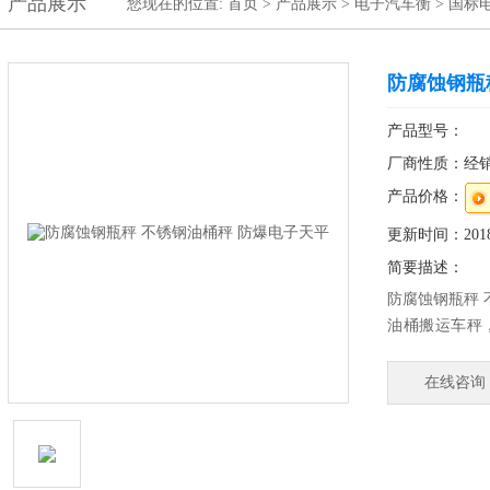
产品展示
您现在的位置:
首页
>
产品展示
>
电子汽车衡
>
国标
防腐蚀钢瓶
产品型号：
厂商性质：经
产品价格：
更新时间：2018-
简要描述：
防腐蚀钢瓶秤 
油桶搬运车秤
辨率交直流两
架，耐磨尼龙
在线咨询
原料和水分对
做大于180
车、堆垛