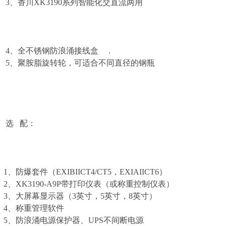
3、香川XK3190系列智能化交直流两用
4、全不锈钢防浪涌接线盒 .
5、聚胺脂旋转轮，可适合不同直径的钢瓶
选 配：
1、防爆套件（EXIBIICT4/CT5，EXIAIICT6）
2、XK3190-A9P带打印仪表（或称重控制仪表）
3、大屏幕显示器（3英寸，5英寸，8英寸）
4、称重管理软件
5、防浪涌电源保护器、UPS不间断电源