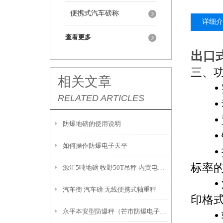
便携式汽车磅称
详细介
查看更多
出口
三
、
相关文章
•
RELATED ARTICLES
•
•
防爆地磅的使用说明
•
如何操作防爆电子天平
•
标率
源汇5吨地磅 牧野50T吊秤 内黄电子天平
•
汽车衡 汽车磅 无线便携式轴重秤
印格
永平本安型防爆秤（芒市防爆电子磅）临沧30吨地磅）水富吊秤
•