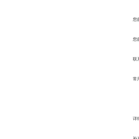
您
您
联
常
详
补