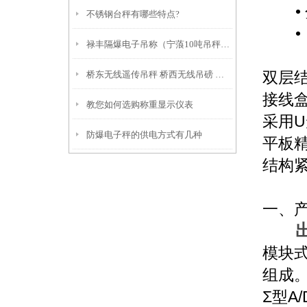
•
不锈钢台秤有哪些特点?
•
禄丰隔爆电子吊称（宁蒗10吨吊秤）贡山30吨汽车衡）江川隔爆秤
双层
桥东无线遥传吊秤 桥西无线吊磅 宣化5T吊秤
接线
教您如何选购称重显示仪表
采用
U
防爆电子秤的供电方式有几种
平板
结构
一、
模块
组成
Σ
型
A/