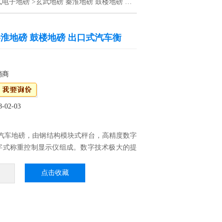
式电子地磅
>玄武地磅 秦淮地磅 鼓楼地磅 出口式汽车衡
秦淮地磅 鼓楼地磅 出口式汽车衡
销商
02-03
式汽车地磅，由钢结构模块式秤台，高精度数字
字式称重控制显示仪组成。数字技术极大的提
衡的品质，使其调试方便，使用安全，维护简
，智能化程度高，抗干扰力更强，传输距离更
点击收藏
秦淮地磅 鼓楼地磅 出口式汽车衡