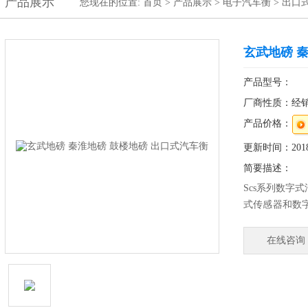
产品展示
您现在的位置:
首页
>
产品展示
>
电子汽车衡
>
出口
玄武地磅 
产品型号：
厂商性质：经
产品价格：
更新时间：2018-
简要描述：
Scs系列数字
式传感器和数
升了电子汽车
单，通讯便捷
在线咨询
远。玄武地磅 