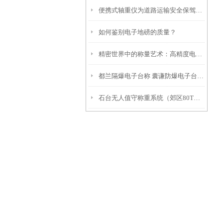
便携式轴重仪为道路运输安全保驾护航
如何鉴别电子地磅的质量？
精密世界中的称量艺术：高精度电子天平的魅力
都兰隔爆电子台称 囊谦防爆电子台秤 果洛电子防爆台秤
石台无人值守称重系统（郊区80T吊秤（太和30吨吊秤（颍州1T地磅