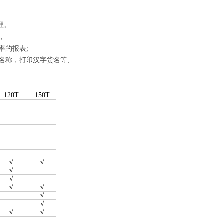
理。
，
率的报表;
名称，打印汉字货名等;
120T
150T
√
√
√
√
√
√
√
√
√
√