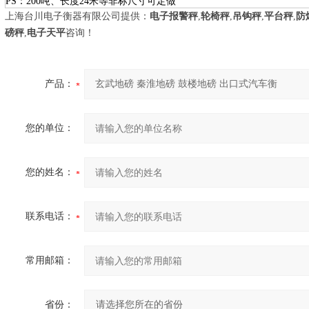
PS：200吨、长度24米等非标尺寸可定做
上海台川电子衡器有限公司提供：
电子报警秤
,
轮椅秤
,
吊钩秤
,
平台秤
,
防
磅秤
,
电子天平
咨询！
产品：
您的单位：
您的姓名：
联系电话：
常用邮箱：
省份：