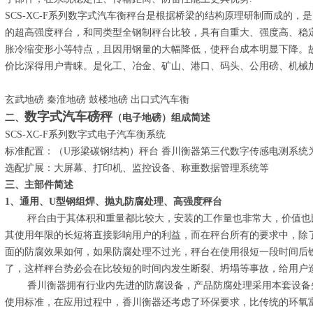
SCS-XC-F系列数字式汽车衡秤台是根据桥梁的结构原理研制而成的
的超高强度秤台，和同类型全钢制秤台比较，具有自重大、强度高、稳
胀冷缩变形小等特点，且因用钢量的大幅降低，使秤台成本明显下降。故目前
价比深得用户青睐。是化工、冶金、矿山、港口、码头、公用磅、机械
玄武地磅 秦淮地磅 鼓楼地磅 出口式汽车衡
数字式汽车磅秤
二、
（电子地磅）组成简述
SCS-XC-F系列数字式电子汽车衡系统
标准配置：（U形梁碳钢结构）秤台 香川衡器第三代数字传感电测系统
选配扩展：大屏幕、打印机、监控设备、称重数据管理系统等
三、主部件简述
1
、通用、U型钢组焊、抛丸防腐处理、高强度秤台
秤台由于其体积和重量都比较大，安装的工作量也非常大，价值也比
其使用年限的长短将直接影响用户的利益，而在秤台所有的要求中，除
面的防腐效果如何，如果防腐处理不过光，秤台在使用很短一段时间后
了，这样秤台势必会在比较短的时间内发生断裂、坍塌等事故，给用户
香川衡器拥有行业内先进的防腐设备，产品防腐处理采用本套设备先
使用标准，在应用过程中，香川衡器还考虑了环保要求，比传统的环氧