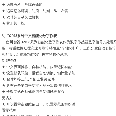
★ 内部自检，故障自诊断
★ 适应恶劣环境、防腐、防潮、防二次雷击
★ 双球头自动复位机构
★ 抗射频干扰
3
、D2008系列中文智能化数字仪表
台川衡器
D2008
系列智能化数字仪表作为数字传感器数字信号的处理
展、称重数据处理高速可靠等特性且*个性化打印、三段分度自动切换等
相配套，组成高精度数字称重的核心系统。
功能特点
★ 中文界面操作、自检功能、皮重记忆功能
★ 设置超载限值、量程自动切换、轴计量功能;
★ 贴片焊接工艺,全部工业级元件
★ 具有完备的自检功能和多种出错信息提示;
★ 全数字式自动修正四角使调试更省心、
更省力;
★ 可设置零点跟踪范围、开机置零范围和按键
置零范围;