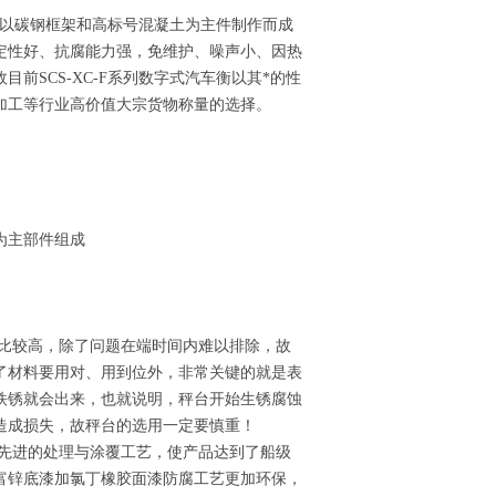
，是以碳钢框架和高标号混凝土为主件制作而成
定性好、抗腐能力强，免维护、噪声小、因热
SCS-XC-F系列数字式汽车衡以其*的性
加工等行业高价值大宗货物称量的选择。
为主部件组成
较高，除了问题在端时间内难以排除，故
了材料要用对、用到位外，非常关键的就是表
铁锈就会出来，也就说明，秤台开始生锈腐蚀
造成损失，故秤台的选用一定要慎重！
进的处理与涂覆工艺，使产品达到了船级
富锌底漆加氯丁橡胶面漆防腐工艺更加环保，