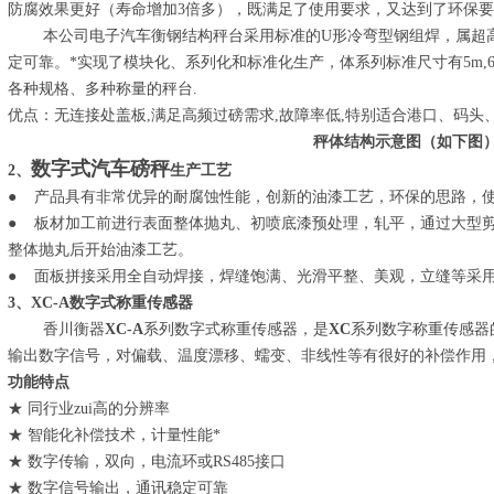
防腐效果更好（寿命增加3倍多），既满足了使用要求，又达到了环保
本公司电子汽车衡钢结构秤台采用标准的U形冷弯型钢组焊，属超高
定可靠。*实现了模块化、系列化和标准化生产，体系列标准尺寸有5m,6
各种规格、多种称量的秤台.
优点：无连接处盖板,满足高频过磅需求,故障率低,特别适合港口、码头
秤体结构示意图（如下图
数字式汽车磅秤
2、
生产工艺
● 产品具有非常优异的耐腐蚀性能，创新的油漆工艺，环保的思路，
● 板材加工前进行表面整体抛丸、初喷底漆预处理，轧平，通过大型剪
整体抛丸后开始油漆工艺。
● 面板拼接采用全自动焊接，焊缝饱满、光滑平整、美观，立缝等采用
3、XC-A数字式称重传感器
香川衡器
XC-A
系列数字式称重传感器，是
XC
系列数字称重传感器
输出数字信号，对偏载、温度漂移、蠕变、非线性等有很好的补偿作用
功能特点
★ 同行业zui高的分辨率
★ 智能化补偿技术，计量性能*
★ 数字传输，双向，电流环或RS485接口
★ 数字信号输出，通讯稳定可靠