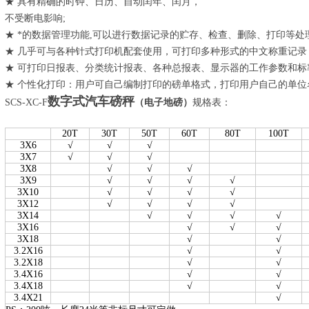
★ 具有精确的时钟、日历、自动闰年、闰月，
不受断电影响;
★ *的数据管理功能,可以进行数据记录的贮存、检查、删除、打印等处
★ 几乎可与各种针式打印机配套使用，可打印多种形式的中文称重记录
★ 可打印日报表、分类统计报表、各种总报表、显示器的工作参数和标
★ 个性化打印：用户可自己编制打印的磅单格式，打印用户自己的单位
数字式汽车磅秤
SCS-XC-F
（电子地磅）
规格表：
20T
30T
50T
60T
80T
100T
3X6
√
√
√
3X7
√
√
√
3X8
√
√
√
3X9
√
√
√
√
3X10
√
√
√
√
3X12
√
√
√
√
3X14
√
√
√
√
3X16
√
√
√
3X18
√
√
3.2X16
√
√
3.2X18
√
√
3.4X16
√
√
3.4X18
√
√
3.4X21
√