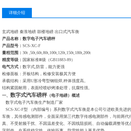
详细介绍
玄武地磅 秦淮地磅 鼓楼地磅 出口式汽车衡
产品名称：数字电子汽车磅秤
产品型号：
SCS-XC-F
量程范围：
30t ,50t,60t,80t,100t,120t,150t,180t,200t
精度等级：
国家标准Ⅲ级（GB11883-89）
电气方式：
数字式,防雷，能力更强
检修面板：开板结构，检修安装极其方便
承载结构：采用U形冷弯型钢组焊,秤体强度高。
结构紧固耐用，表面经喷砂烤漆处理，抗腐性强。
数字式汽车磅秤
一、
（电子地磅）概述
数字式电子汽车衡生产制造厂家
SCS-XC-F型 （内部编号）系列数字式汽车衡是本公司引进欧美先
车衡，其传感电测部件，全面采用第三代数字传感电测部件，与前两代
真、不受射频干扰、不因温差变化、不因线阻损耗、自动偏载调整等优
字部件，在系统稳定性、传输距离、防雷性能上更具优势.