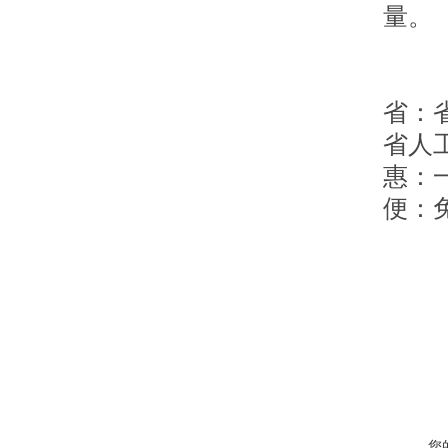
量。
省
：
省人
惠
：
便
：
您