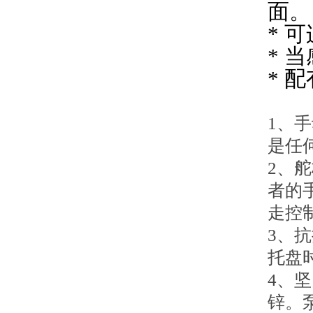
面。
* 
* 
* 
1、
是任
2、
者的
走控
3、
托盘
4、
锌。