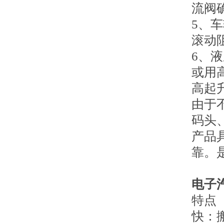
流阀
5、
滚动
6、
或用
高起
由于
码头
产品
靠。
电子
特点
快
：