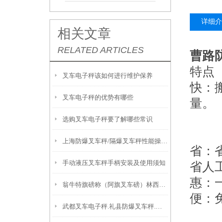
详细介
相关文章
RELATED ARTICLES
曹路
特点
叉车电子秤该如何进行维护保养
快
：
叉车电子秤的优势有哪些
量。
选购叉车电子秤要了解哪些常识
上海防爆叉车秤/隔爆叉车秤性能操作说明
省
：
手动液压叉车秤手柄安装及使用须知
省人
惠
：
翁牛特旗磅称（阿旗叉车磅）林西叉车电子秤原理
便
：
武都叉车电子秤.礼县防爆叉车秤.成县防爆秤原理