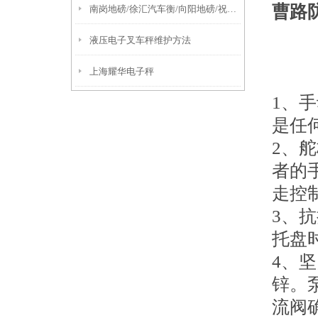
曹路
南岗地磅/徐汇汽车衡/向阳地磅/祝桥汽车衡/前进地磅维修
液压电子叉车秤维护方法
上海耀华电子秤
1、
是任
2、
者的
走控
3、
托盘
4、
锌。
流阀