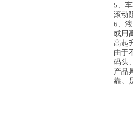
5、
滚动
6、
或用
高起
由于
码头
产品
靠。