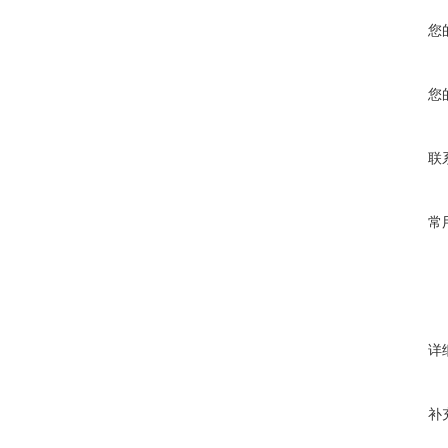
您
您
联
常
详
补