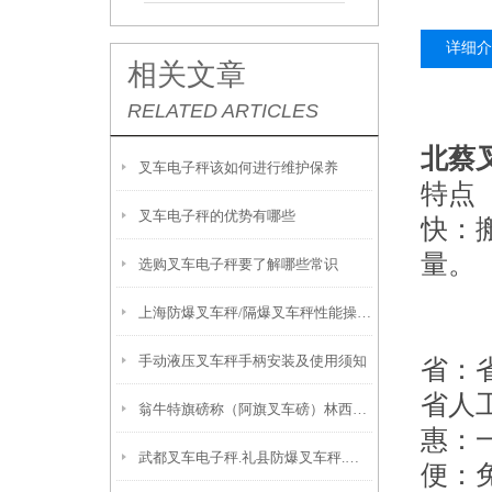
详细介
相关文章
RELATED ARTICLES
北蔡
叉车电子秤该如何进行维护保养
特点
叉车电子秤的优势有哪些
快
：
量。
选购叉车电子秤要了解哪些常识
上海防爆叉车秤/隔爆叉车秤性能操作说明
手动液压叉车秤手柄安装及使用须知
省
：
省人
翁牛特旗磅称（阿旗叉车磅）林西叉车电子秤原理
惠
：
武都叉车电子秤.礼县防爆叉车秤.成县防爆秤原理
便
：