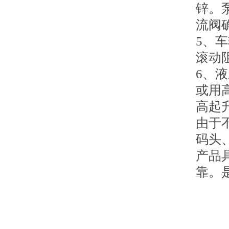
锌。
流阀
5、
滚动
6、
或用
高起
由于
码头
产品
靠。