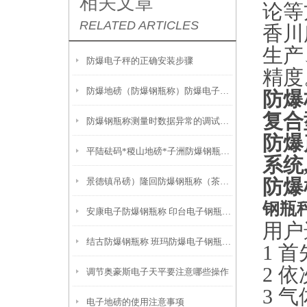
相关文章
论等
RELATED ARTICLES
香川
生产
防爆电子秤的正确安装步骤
精度
防爆地磅（防爆钢瓶称）防爆电子桌秤无法去皮的解决方法
防爆标
复合型
防爆钢瓶称测量时数据异常的调试方法
防爆
平陆砝码*稷山地磅*子洲防爆钢瓶称*榆林防爆电子天平
系统
景德镇吊磅）隆回防爆钢瓶称（茶陵3T地磅）吉州防爆磅称
防爆
钢瓶
安康电子防爆钢瓶称 印台电子钢瓶秤 石嘴山C8控制仪表钢瓶秤
用户
结古防爆钢瓶称 班玛防爆电子钢瓶秤 洛隆C602控制仪表钢瓶秤
1 
2 
调节奥豪斯电子天平要注意哪些操作
3 
电子地磅的使用注意事项