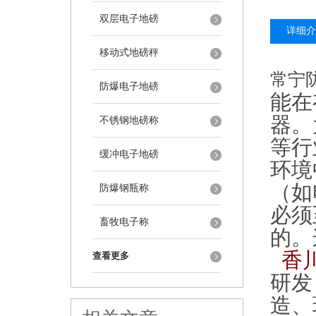
双层电子地磅
详细介
移动式地磅秤
常宁
防爆电子地磅
能在
器。
不锈钢地磅称
等行
缓冲电子地磅
环境
（如
防爆钢瓶称
必须
畜牧电子称
的。
香
查看更多
研发
造、