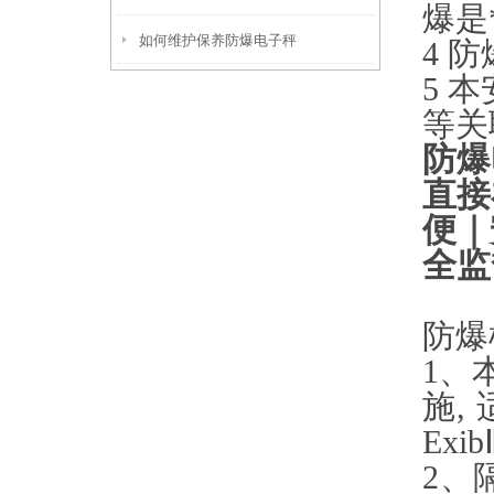
爆是
如何维护保养防爆电子秤
4 
5 
等关
防爆
直接
便｜
全监
防爆
1、
施,
Exib
2
、