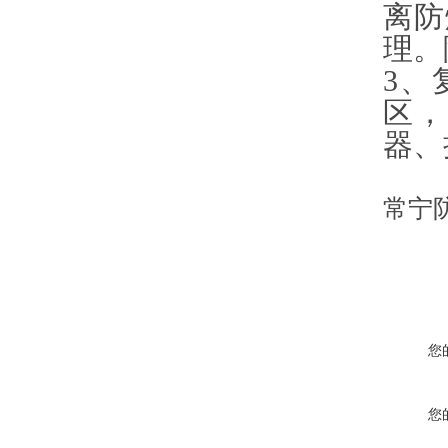
离防
理
。
3
、
区，
器、
常宁
您
您