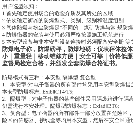
用户选型
须知
：
1 首先确定使用场合的危险介质及其所处的区域
2 依次确定衡器的防爆型式、类别、级别和温度组别
3 气体防爆与粉尘防爆是*不同的；煤矿防爆与常 规防
4 防爆衡器的安装与使用必须严格按照施工规范进行
5 本安型设备与非本安型设备连接时必须配备安全栅 等
防爆电子称，防爆磅秤，防爆地磅：仪表秤体整体
小｜重量轻｜移动维修方便｜安全可靠｜价格低廉
监督局检定合格，并颁发全套防爆合格证书。
防爆模式有三种：本安型 隔爆型 复合型
1、本安型:对电子衡器的所有部件均采用本安型防爆措
本安型防爆标志. Exib
Ⅱ
CT4/T5;
2
、隔爆型：对电子衡器的某些部件采用隔爆箱进行隔
仍需进行本安处理
。
隔爆型防爆标志：Exiad
Ⅱ
BT6;
3
、复合型：电子衡器的所有部件一部分放置在危险区，
险区的传感器、接线盒等均用本安型，然后在安全区通