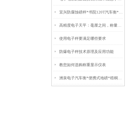
宜兴防腐蚀磅秤*书院120T汽车衡*佘山汽车磅*青浦防爆电子台秤
高精度电子天平：毫厘之间，称量世界的真实
使用电子秤要满足哪些要求
防爆电子秤技术原理及应用功能
教您如何选购称重显示仪表
洲泉电子汽车衡*便携式地磅*梧桐地磅 武康便携式汽车衡