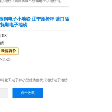
钢小地磅
>防腐防爆不锈钢电子小地磅 辽宁座椅秤 营口隔爆电子台秤 抚顺电子地磅
锈钢电子小地磅 辽宁座椅秤 营口隔
 抚顺电子地磅
-EX-
销商
11-28
*3吨化工电子秤小型优质便携式地磅电子地磅
用了本安型电路及隔爆型仪表显示器相结合的
点击收藏
石油、化工、矿井、医药、航空航天部门。
有ＩＩＢ级，温度组Ｔ４组的爆炸气体混合物
区）危险性场所使用。