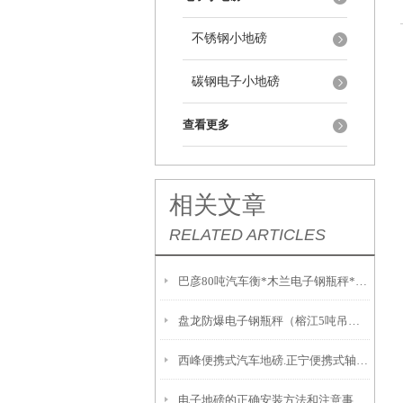
不锈钢小地磅
碳钢电子小地磅
查看更多
相关文章
RELATED ARTICLES
巴彦80吨汽车衡*木兰电子钢瓶秤*杭锦后旗30T汽车衡
盘龙防爆电子钢瓶秤（榕江5吨吊秤）钟山电子秤
西峰便携式汽车地磅.正宁便携式轴重秤.华池便携式电磅秤功能特点
电子地磅的正确安装方法和注意事项说明