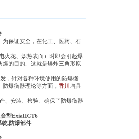
钢电子小地磅 辽宁座椅秤 营口隔爆电子台秤
磅
。为保证安全，在化工、医药、石
如电火花、炽热表面）时即会引起爆
防爆的目的。这就是爆炸三角形原
研发，针对各种环境使用的防爆衡
、防爆衡器理论等方面，
香川
均具
生产、安装、检验。确保了防爆衡器
合型ExiaIICT6
系统,防爆部件
磅