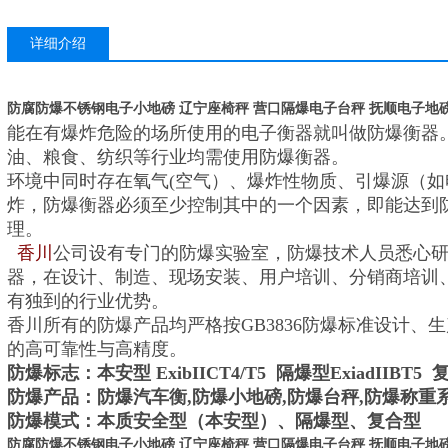
防腐防爆不锈
抚顺电子地磅
详细介绍
防腐防爆不锈钢电子小地磅 辽宁座椅秤 营口隔爆电子台秤 抚顺电子地
能在有爆炸危险的场所使用的电子衡器就叫做防爆衡器
油、粮食、纺织等行业均需使用防爆衡器。
环境中同时存在氧气(空气）、爆炸性物质、引爆源（
炸，防爆衡器必须至少控制其中的一个因素，即能达到
理。
香川
公司设有专门的防爆实验室，防爆技术人员悉心
器，在设计、制造、现场安装、用户培训、分销商培训
有独到的行业优势。
香川
所有的防爆产品均严格按GB3836防爆标准设计、
的高可靠性与高精度。
防爆标志：本安型 ExibIICT4/T5 隔爆型ExiadIIBT5 复
防爆产品：防爆汽车衡,防爆小地磅,防爆台秤,防爆称重
防爆模式：本质安全型（本安型）、隔爆型、复合型
防腐防爆不锈钢电子小地磅 辽宁座椅秤 营口隔爆电子台秤 抚顺电子地