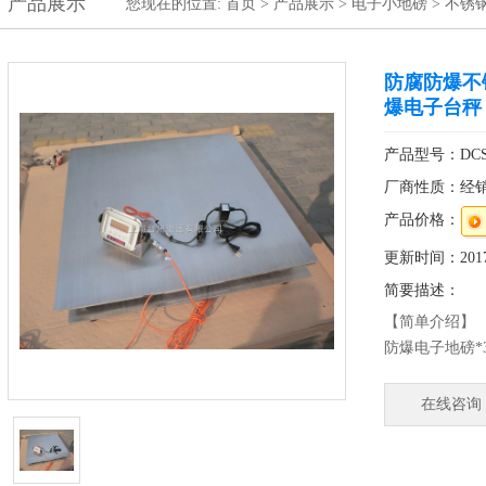
产品展示
您现在的位置:
首页
>
产品展示
>
电子小地磅
>
不锈
防腐防爆不
爆电子台秤
产品型号：DCS
厂商性质：经
产品价格：
更新时间：2017-
简要描述：
【简单介绍】
防爆电子地磅
在防爆系统采
集成技术。
在线咨询
可广泛使用于
本产品可在具
的１区（或２