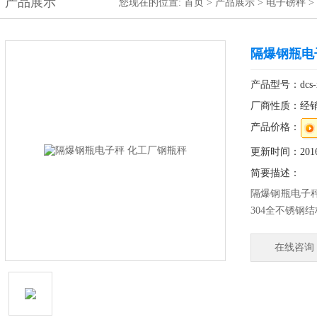
产品展示
您现在的位置:
首页
>
产品展示
>
电子磅秤
>
隔爆钢瓶电
产品型号：dcs-x
厂商性质：经
产品价格：
更新时间：2016-
简要描述：
隔爆钢瓶电子秤
304全不锈钢
2、高精度悬
3、全不锈钢防
在线咨询
4、聚胺脂旋