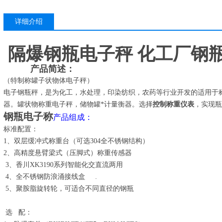
详细介绍
隔爆钢瓶电子秤 化工厂钢
产品简述：
（特制称罐子状物体电子秤）
电子钢瓶秤，是为化工，水处理，印染纺织，农药等行业开发的适用于
器。罐状物称重电子秤，储物罐*计量衡器。选择
控制称重仪表
，实现瓶
钢瓶电子称
产品组成：
标准配置：
1、双层缓冲式称重台（可选304全不锈钢结构）
2、高精度悬臂梁式（压脚式）称重传感器
3、香川XK3190系列智能化交直流两用
4、全不锈钢防浪涌接线盒 .
5、聚胺脂旋转轮，可适合不同直径的钢瓶
选 配：