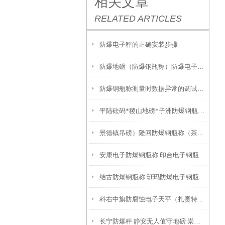
相关文章
RELATED ARTICLES
防爆电子秤的正确安装步骤
防爆地磅（防爆钢瓶称）防爆电子桌秤无法去皮的解决方法
防爆钢瓶称测量时数据异常的调试方法
平陆砝码*稷山地磅*子洲防爆钢瓶称*榆林防爆电子天平
景德镇吊磅）隆回防爆钢瓶称（茶陵3T地磅）吉州防爆磅称
安康电子防爆钢瓶称 印台电子钢瓶秤 石嘴山C8控制仪表钢瓶秤
结古防爆钢瓶称 班玛防爆电子钢瓶秤 洛隆C602控制仪表钢瓶秤
科右中旗防腐蚀电子天平（扎赉特旗防腐蚀电子地磅）乌中旗隔爆桌秤故障维修
长宁防爆秤 静安无人值守地磅 崇明地磅 城桥汽车衡