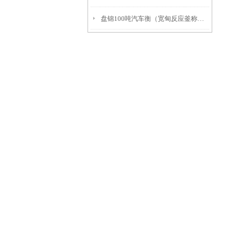
盘锦100吨汽车衡（宽甸反应釜称重模块）于洪汽车磅秤