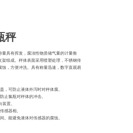
化工厂钢瓶秤
称量具有挥发，腐浊性物质储气量的计量衡
支架组成。秤体表面采用喷塑处理，不锈钢传
腐蚀，方便冲洗。具有称量迅速，数字直观易
板覆盖，可防止液体外泻时对秤体腐。
防止氯瓶对秤体的冲击。
向装置。
式传感器相。
中间。能避免液体对传感器的腐蚀。