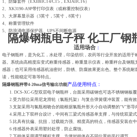
1、防爆套件（EXIBIICT4/CT5，EXIAIICT6）
2、XK3190-A9P带打印仪表（或称重控制仪表）
3、大屏幕显示器（3英寸，5英寸，8英寸）
4、称重管理软件
5、防浪涌电源保护器、UPS不间断电源
隔爆钢瓶电子秤 
适用场合
：
电子钢瓶秤，是为化工，水处理，印染纺织，农药等行业开发的适用于
器。系统由高精度应变式称重传感器，称重显示仪表，称重秤台及钢瓶
感器；也可采用传感器机油密封，防锈、防腐效果更出色。整个系统耐
读，性能稳定可靠等特点。
产品使用特点：
隔爆钢瓶秤带4-20ma信号输出功能
1.
DCS-XC-G型双层电子钢瓶秤，台面采用碳钢也可选不锈钢钢
2.受力部位采用尼龙滑轮（氯瓶托架）与复合弹簧缓冲装置，能有效
3.支架采用与氯瓶相吻合的能根据氯瓶外形大小自动调整的“V”形导
4.采用上下双秤台设计，中间有三梁式传感器单支撑，与传统双梁
5.比具有抗偏、抗扭，过载能力强、精度高的特点，传感器安装在
6.传感器外表采用塑封处理，防止腐蚀。
7.下秤体采用调节螺杆支撑，方便对秤体在不同位置的平行调节。