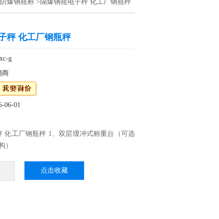
防爆钢瓶称
>隔爆钢瓶电子秤 化工厂钢瓶秤
子秤 化工厂钢瓶秤
c-g
销商
06-01
 化工厂钢瓶秤 1、双层缓冲式称重台（可选
结构）
臂梁式（压脚式）称重传感器
浪涌接线盒 .
点击收藏
转轮，可适合不同直径的钢瓶