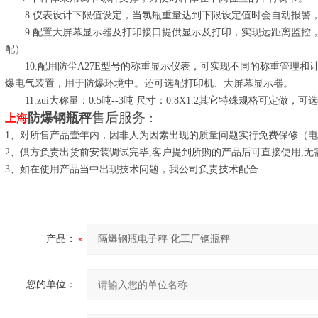
8.仪表设计下限值设定，当氯瓶重量达到下限设定值时会自动报警
9.配置大屏幕显示器及打印接口提供显示及打印，实现远距离监控，
配）
10.配用防尘A27E型号的称重显示仪表，可实现不同的称重管理和
爆电气装置，用于防爆环境中。还可选配打印机、大屏幕显示器。
11.zui大称量：0.5吨--3吨 尺寸：0.8X1.2其它特殊规格可定做
售后服务
防爆钢瓶秤
上海
：
1、对所售产品壹年内，因非人为因素出现的质量问题实行免费保修（
2、供方负责出货前安装调试完毕,客户提到所购的产品后可直接使用,无
3、如在使用产品当中出现技术问题，我公司负责技术配合
产品：
您的单位：