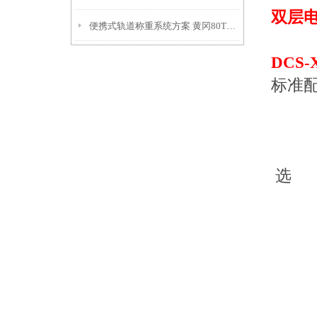
双层
便携式轨道称重系统方案 黄冈80T吊秤 南漳120吨地磅解决方案：
DCS
标准配
2、
3、
4、
选 配
2、
3、
4
5、
6、