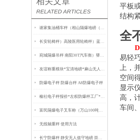
相关文章
平板
RELATED ARTICLES
结构
谢家集油桶车秤（相山隔爆地磅（临泉1T地磅（阜阳60吨吊秤
全
长安轮椅秤）高陵医用轮椅秤）蓝田不锈钢轮椅秤
宛城隔爆吊秤 南阳30T汽车衡）驿城80T汽车衡产品简述：
易轻
上，
友谊称重模块*宝清地磅*麻山无人值守汽车衡*全自动无人值守汽车衡
空间
防爆电子秤 防爆台秤 A8防爆电子秤
显示
高，
榆社电子秤报价*左权防爆秤工厂*和顺隔爆电子衡器*昔阳电子轨道秤
车间
富民隔爆电子叉车称（万山100吨吊秤）册亨2吨地磅
无线轴重秤 使用方法
长宁防爆秤 静安无人值守地磅 崇明地磅 城桥汽车衡