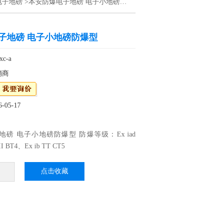
电子地磅
>本安防爆电子地磅 电子小地磅防爆型
子地磅 电子小地磅防爆型
c-a
销商
05-17
磅 电子小地磅防爆型 防爆等级：Ex iad
II BT4、Ex ib TT CT5
质安全型和隔爆型；本安型只能用于危险区域
能外接其他设备，
点击收藏