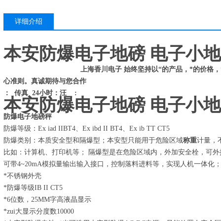
详细介绍
本安防爆电子地磅 电子小
上海香川电子 始终坚持以“的产品，*的价格，*的品质，
心准则。真诚期待与您合作
： 传真 24小时：汪 :
本安防爆电子地磅 电子小
防爆电子
地磅
秤
防爆等级：Ex iad IIBT4、Ex ibd II BT4、Ex ib TT CT5
防爆类别：本质安全型和隔爆型；本安型只能用于危险区域
称重
计量，
比如：计算机、打印机等； 隔爆型是在危险区域内，外加安全栓，可外
可带4~20mA模拟量输出输入接口，控制落料进料等，实现人机一体化
*不锈钢外壳
*防爆等级IB II CT5
*6位数，25MM字高液晶显示
*zui大显示分度数10000