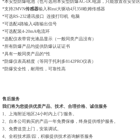
*本安型防爆电池（也可选用本安型防爆AC-DC电源，只能放置在安全
*支持2MVN
传感器
输入和zui大驱动4只350欧姆传感器
*可选RS-232通讯接口 连接打印机 电脑
*可选配4路输入4路输出信号
*可选配装4-20mA电流环
*选配仪表带背光液晶显示（一般同类产品没有）
*所有防爆产品均提供防爆认证证书
*具有一般同类产品的*性
*防爆仪表高精度（等同于托利多8142PRO仪表）
*防爆安全性，耐用性，可靠性高
售后服务
我们将为您提供优质产品、技术、合理价格、诚信服务
1、上海附近地区24小时内上/门/服务。
2、自本公司购买的产品一年免费保修，终身提供维护服务。
3、免费送货上门，安装调试。
4、全程技术跟/踪，积极提供技术咨询解答服务