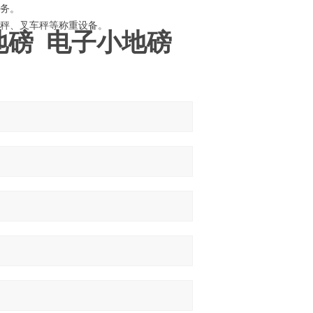
服务。
、台秤、叉车秤等称重设备。
磅 电子小地磅