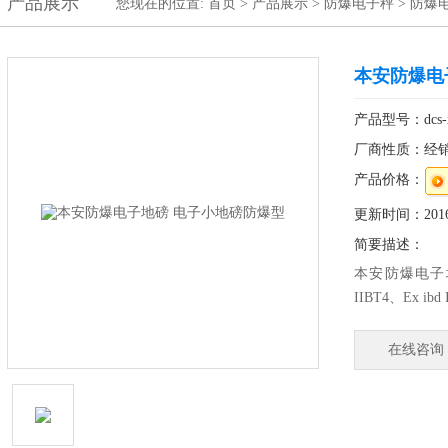
产品展示
您现在的位置:
首页
>
产品展示
>
防爆电子秤
>
防爆
本安防爆电
产品型号：dcs-x
厂商性质：经
产品价格：
更新时间：2016-
简要描述：
本安防爆电子地
IIBT4、Ex ibd 
防爆类别：本
称重计量，不
在线咨询