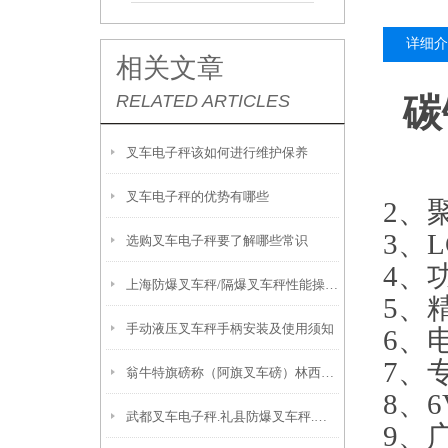
详细介
相关文章
RELATED ARTICLES
碳
叉车电子秤该如何进行维护保养
叉车电子秤的优势有哪些
2
、
3
、
L
选购叉车电子秤要了解哪些常识
4
、
上海防爆叉车秤/隔爆叉车秤性能操作说明
5、精
手动液压叉车秤手柄安装及使用须知
6
、
7
、
翁牛特旗磅称（阿旗叉车磅）林西叉车电子秤原理
8
、
6
武都叉车电子秤.礼县防爆叉车秤.成县防爆秤原理
9
、