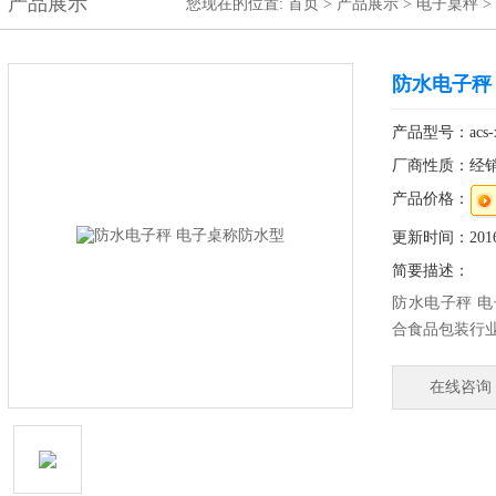
产品展示
您现在的位置:
首页
>
产品展示
>
电子桌秤
>
防水电子秤
产品型号：acs-x
厂商性质：经
产品价格：
更新时间：2016-
简要描述：
防水电子秤 电
合食品包装行
秤盘易于拆卸
电池直立放置
在线咨询