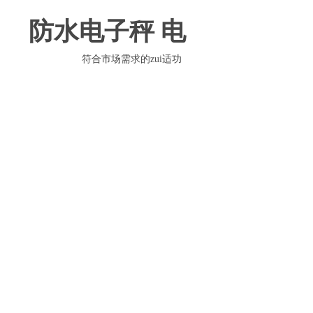
防水电子秤 电
时
符合市场需求的zui适功