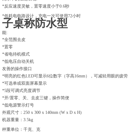
*反应速度灵敏，置零速度小于0.6秒
*低耗电电路设计，充电一次可使用72小
子桌称防水型
能:
*全范围去皮
*置零
*省电待机模式
*低电压自动关机
友善的操作接口
*明亮的红色LED可显示6位数字（字高16mm），可减轻用眼的疲劳
*可选单或双面屏幕显示
*5段可调式亮度调节
*开/置零、关、去皮三键，操作简便
*低电源警示灯号
外观尺寸：250 x 300 x 140mm (W x D x H)
机器重量：3.5kg
秤重单位：千克、克