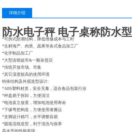
详细介绍
防水电子秤 电子桌称防水型
*可拆式防潮结构，降低维修成本与工时
适用于多尘、潮
*生鲜海产、肉类、蔬果等各式食品加工厂
*化学制品加工厂
*大型连锁超市&一般杂货店
*传统开放市场、市集
*其它湿度较高的使用环境
特殊结构及外观造型设计:
*ABS塑料材质，安全无毒，适合食品包装行业
*秤盘易于拆卸，方便清洁
*电池直立放置，增加电池使用寿命
*下缘弯把构造，方便使用者搬运
*支脚设计精巧，水平调整容易
*圆弧流线造型，利于清洗与保养
高水平的性能表现: