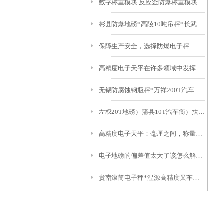
数字称重模块 反应釜防爆称重模块 防爆天然气灌装称 二氧化碳灌装秤
彬县防爆地磅*高陵10吨吊秤*长武防爆台称*凤翔20T吊秤
保障生产安全，选择防爆电子秤
高精度电子天平在许多领域中发挥着重要作用
无锡防腐蚀钢瓶秤*万祥200T汽车衡*车墩电子地磅*颛桥隔爆桌称
左权20T地磅）蒲县10T汽车衡）扶风便携式电磅）山西30T汽车衡
高精度电子天平：毫厘之间，称量世界的真实
电子地磅的偏差值太大了该怎么解决呢？
贵南滚筒电子秤*湟源高精度叉车秤海南动力滚筒称*青铜峡隔爆称*白河吊称