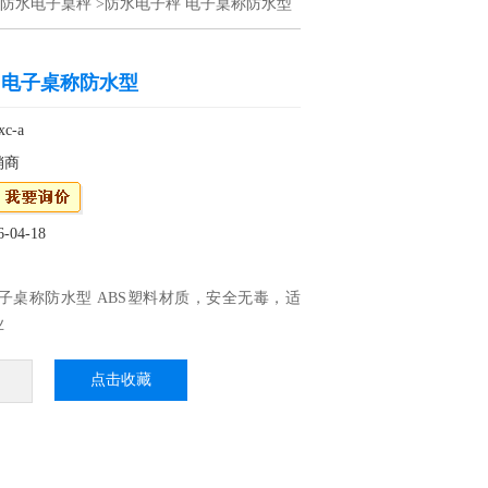
防水电子桌秤
>防水电子秤 电子桌称防水型
 电子桌称防水型
c-a
销商
04-18
子桌称防水型 ABS塑料材质，安全无毒，适
业
，方便清洁
，增加电池使用寿命
点击收藏