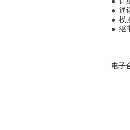
● 
● 通
● 模拟
● 
电子台