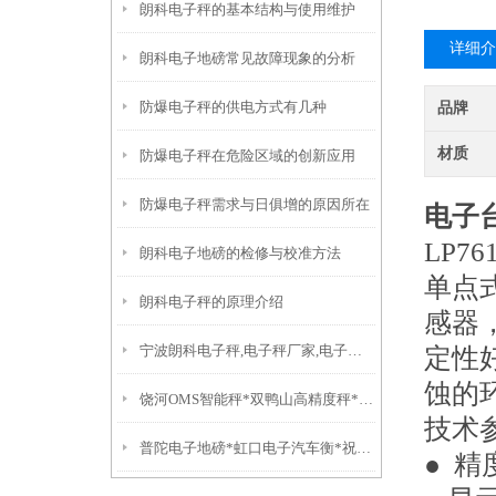
朗科电子秤的基本结构与使用维护
详细介
朗科电子地磅常见故障现象的分析
防爆电子秤的供电方式有几种
品牌
材质
防爆电子秤在危险区域的创新应用
防爆电子秤需求与日俱增的原因所在
电子台
LP
朗科电子地磅的检修与校准方法
单点
朗科电子秤的原理介绍
感器
宁波朗科电子秤,电子秤厂家,电子秤价格
定性
蚀的
饶河OMS智能秤*双鸭山高精度秤*依安轨道秤*超低台面轮椅地磅秤
技术
普陀电子地磅*虹口电子汽车衡*祝桥无人值守汽车衡
● 精