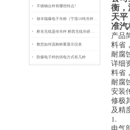
衡，
不锈钢台秤有哪些特点?
天平
禄丰隔爆电子吊称（宁蒗10吨吊秤）贡山30吨汽车衡）江川隔爆秤
准汽
桥东无线遥传吊秤 桥西无线吊磅 宣化5T吊秤
产品
料省
教您如何选购称重显示仪表
耐腐
防爆电子秤的供电方式有几种
详细
料省
耐腐
安装
修极
及精
1.
电气