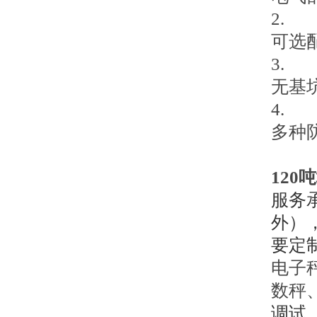
2.
可选
3.
无基
4.
多种
120
服务
外）
要定
电子
数秤
调试