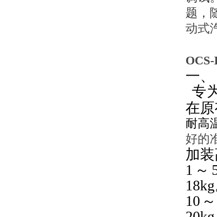
题，
动式
OCS
一、
专
在原
耐高
好的
加装
1
～
18kg
10
20kg