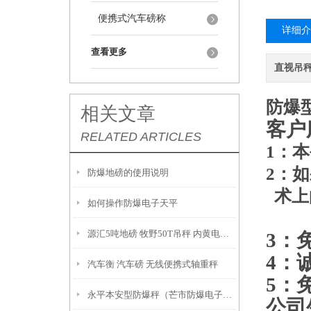
便携式汽车磅称
详细介
查看更多
直视吊
防爆
相关文章
客户
RELATED ARTICLES
1：
2：
防爆地磅的使用说明
术上
如何操作防爆电子天平
源汇5吨地磅 牧野50T吊秤 内黄电子天平
3
：
4
：
汽车衡 汽车磅 无线便携式轴重秤
5
：
永平本安型防爆秤（芒市防爆电子磅）临沧30吨地磅）水富吊秤
公司