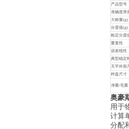
产品型号
准确度类
大称量(g)
分度值(g)
检定分度
重复性
误差
线性
典型稳定
天平外形
秤盘尺寸
净重/毛重
奥豪斯
用于
计算
分配