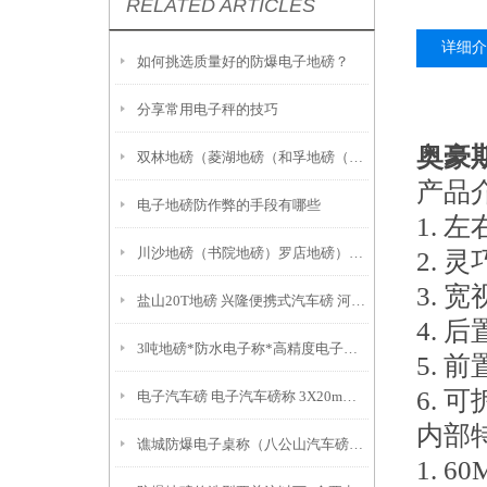
RELATED ARTICLES
详细介
如何挑选质量好的防爆电子地磅？
分享常用电子秤的技巧
奥豪斯
双林地磅（菱湖地磅（和孚地磅（仁皇山地磅
产品
电子地磅防作弊的手段有哪些
1. 
川沙地磅（书院地磅）罗店地磅）廊下地磅使用环境：
2. 灵
3.
盐山20T地磅 兴隆便携式汽车磅 河间100T汽车衡
4.
3吨地磅*防水电子称*高精度电子称*不锈钢叉车秤
5.
6.
电子汽车磅 电子汽车磅称 3X20m汽车衡
内部
谯城防爆电子桌称（八公山汽车磅（蒙城英展计数桌秤（怀远汽车地磅
1. 